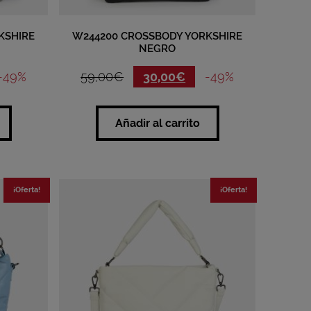
KSHIRE
W244200 CROSSBODY YORKSHIRE
NEGRO
-49%
59,00
€
30,00
€
-49%
Añadir al carrito
¡Oferta!
¡Oferta!