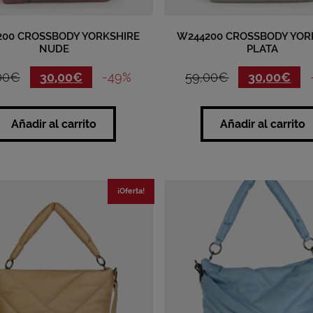
200 CROSSBODY YORKSHIRE
W244200 CROSSBODY YOR
NUDE
PLATA
00
€
30,00
€
-49%
59,00
€
30,00
€
Añadir al carrito
Añadir al carrito
¡Oferta!