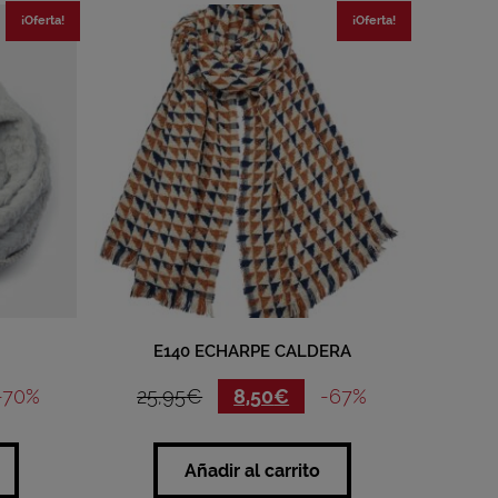
¡Oferta!
¡Oferta!
E140 ECHARPE CALDERA
-70%
25,95
€
8,50
€
-67%
Añadir al carrito