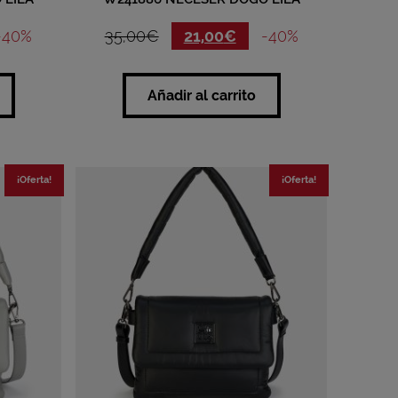
-40%
35,00
€
21,00
€
-40%
Añadir al carrito
¡Oferta!
¡Oferta!