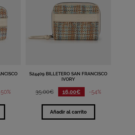
ANCISCO
S24409 BILLETERO SAN FRANCISCO
IVORY
-50%
35,00
€
16,00
€
-54%
Añadir al carrito