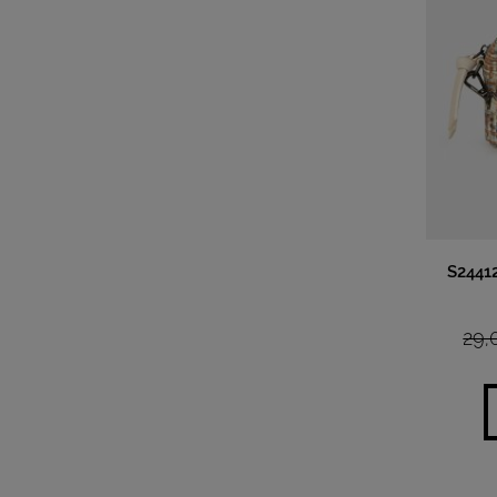
S2441
29,