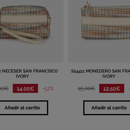
2 NECESER SAN FRANCISCO
S24411 MONEDERO SAN FR
IVORY
IVORY
00
€
14,00
€
-52%
25,00
€
12,50
€
Añadir al carrito
Añadir al carrito