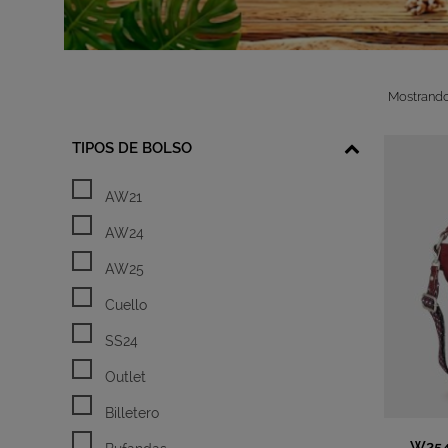
Mostrando
TIPOS DE BOLSO
AW21
AW24
AW25
Cuello
SS24
Outlet
Billetero
W254