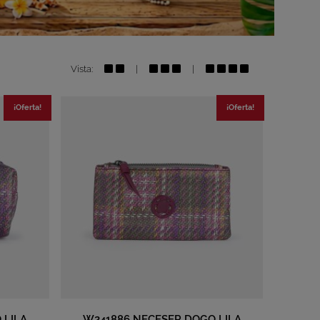
3
2
4
Vista:
|
|
¡Oferta!
¡Oferta!
 LILA
W241886 NECESER DOGO LILA