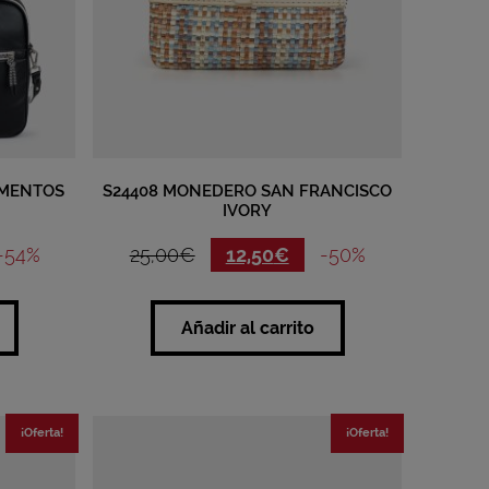
UMENTOS
S24408 MONEDERO SAN FRANCISCO
IVORY
-54%
25,00
€
12,50
€
-50%
Añadir al carrito
¡Oferta!
¡Oferta!