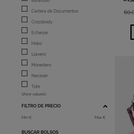
Bufandas
Cartera de Documentos
60,
Crossbody
Echarpe
Hobo
Llavero
Monedero
Neceser
Tote
Show value(s)
FILTRO DE PRECIO
€
€
BUSCAR BOLSOS