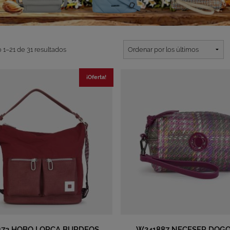
 1–21 de 31 resultados
¡Oferta!
73 HOBO LORCA BURDEOS
W241887 NECESER DOGO