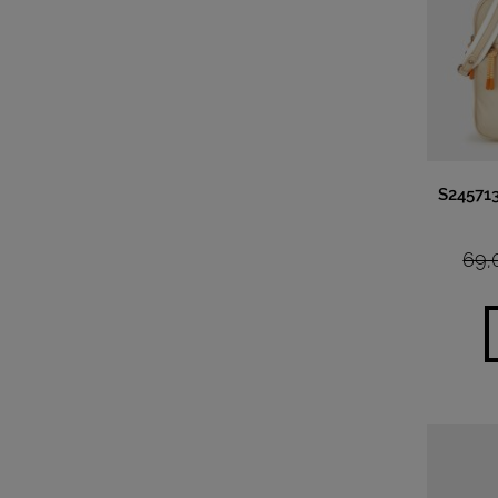
S2457
69,