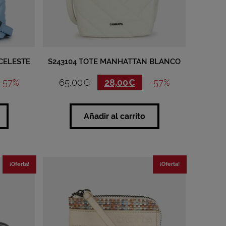
CELESTE
S243104 TOTE MANHATTAN BLANCO
-57%
65,00
€
28,00
€
-57%
Añadir al carrito
¡Oferta!
¡Oferta!