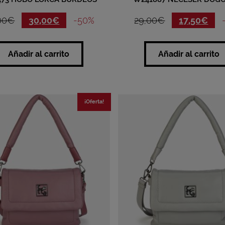
00
€
30,00
€
-50%
29,00
€
17,50
€
Añadir al carrito
Añadir al carrito
¡Oferta!