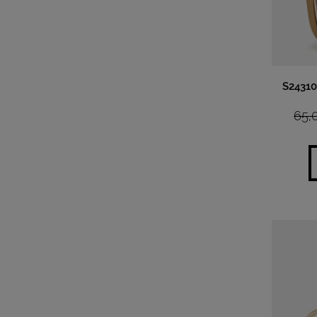
S2431
65,