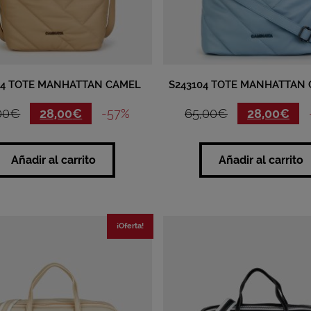
04 TOTE MANHATTAN CAMEL
S243104 TOTE MANHATTAN 
00
€
28,00
€
-57%
65,00
€
28,00
€
Añadir al carrito
Añadir al carrito
¡Oferta!