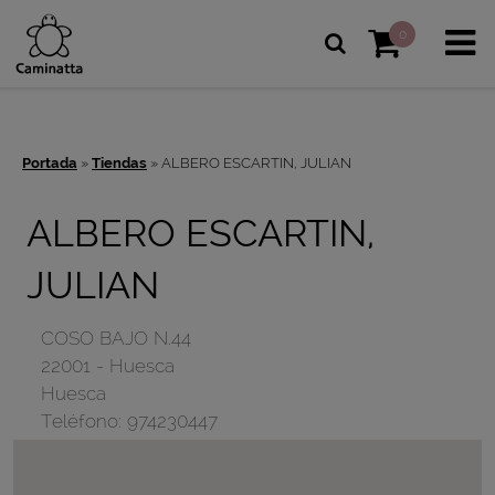
0
Portada
»
Tiendas
»
ALBERO ESCARTIN, JULIAN
ALBERO ESCARTIN,
JULIAN
COSO BAJO N.44
22001
-
Huesca
Huesca
Teléfono:
974230447