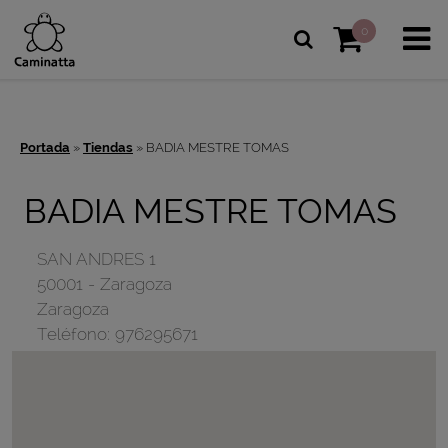
0
Portada
»
Tiendas
»
BADIA MESTRE TOMAS
BADIA MESTRE TOMAS
SAN ANDRES 1
50001
-
Zaragoza
Zaragoza
Teléfono:
976295671