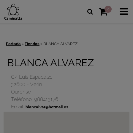
0
Portada
»
Tiendas
»
BLANCA ALVAREZ
BLANCA ALVAREZ
C/ Luis Espada,21
32600
-
Verín
Ourense
Teléfono:
988413176
Email:
blancalvar@hotmail.es