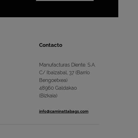
Contacto
Manufacturas Diente. S.A.
C/ Ibaizabal, 37 (Barrio
Bengoetxea)
48960 Galdakao
(Bizkaia)
info@caminattabags.com