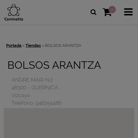
0
Portada
»
Tiendas
»
BOLSOS ARANTZA
BOLSOS ARANTZA
ANDRE MARI N.2
48300
-
GUERNICA
Vizcaya
Teléfono:
946254486