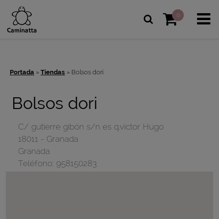
0
Portada
»
Tiendas
»
Bolsos dori
Bolsos dori
C/ gutierre gibón s/n es q.victor Hugo
18011
-
Granada
Granada
Teléfono:
958150283