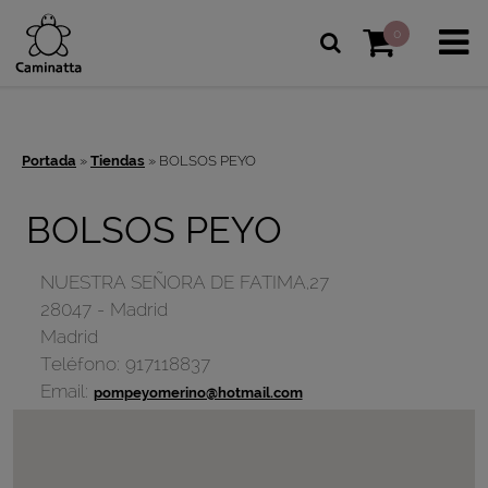
0
Portada
»
Tiendas
»
BOLSOS PEYO
BOLSOS PEYO
NUESTRA SEÑORA DE FATIMA,27
28047
-
Madrid
Madrid
Teléfono:
917118837
Email:
pompeyomerino@hotmail.com