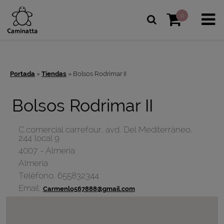
0
Portada
»
Tiendas
»
Bolsos Rodrimar II
Bolsos Rodrimar II
C.comercial carrefour, avd. Del Mediterráneo,
244 local 9
4007
-
Almeria
Almeria
Teléfono:
655832344
Email:
Carmenlo567888@gmail.com