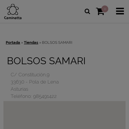
0
Portada
»
Tiendas
»
BOLSOS SAMARI
BOLSOS SAMARI
C/ Constitución,9
33630
-
Pola de Lena
Asturias
Teléfono:
985491422