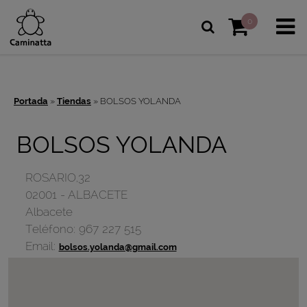
0
Portada
»
Tiendas
»
BOLSOS YOLANDA
BOLSOS YOLANDA
ROSARIO,32
02001
-
ALBACETE
Albacete
Teléfono:
967 227 515
Email:
bolsos.yolanda@gmail.com