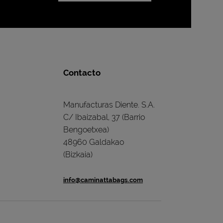
Contacto
Manufacturas Diente. S.A.
C/ Ibaizabal, 37 (Barrio
Bengoetxea)
48960 Galdakao
(Bizkaia)
info@caminattabags.com