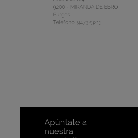
9200
-
MIRANDA DE EBRO
Burgos
Teléfono:
947323213
Apúntate a
nuestra