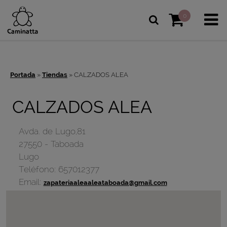
0
Portada
»
Tiendas
»
CALZADOS ALEA
CALZADOS ALEA
Avda. de Lugo,81
27550
-
Taboada
Lugo
Teléfono:
657012377
Email:
zapateriaaleaaleataboada@gmail.com