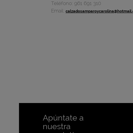
Teléfono:
961 691 310
Email:
calzadosamparoycarolina@hotmail
Apúntate a
nuestra