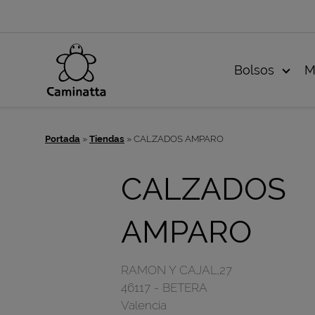
Bolsos
M
Portada
»
Tiendas
»
CALZADOS AMPARO
CALZADOS
AMPARO
RAMON Y CAJAL,27
46117
-
BETERA
Valencia