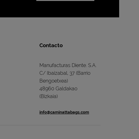
Contacto
Manufacturas Diente. S.A.
C/ Ibaizabal, 37 (Barrio
Bengoetxea)
48960 Galdakao
(Bizkaia)
info@caminattabags.com