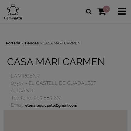
0
Portada
»
Tiendas
»
CASA MARI CARMEN
CASA MARI CARMEN
LA VIRGEN,7
03517
-
EL CASTELL DE GUADALEST
ALICANTE
Teléfono:
965 885 222
Email:
elena.bou.canto@gmail.com