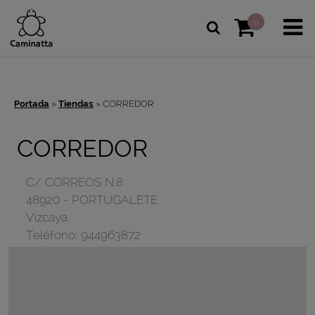
0
Portada
»
Tiendas
»
CORREDOR
CORREDOR
C/ CORREOS N.8
48920
-
PORTUGALETE
Vizcaya
Teléfono:
944963872