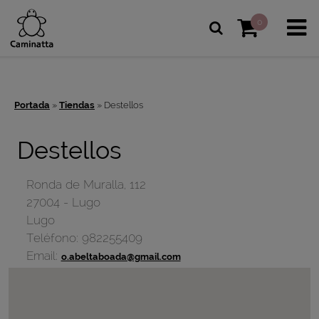
0
Portada
»
Tiendas
»
Destellos
Destellos
Ronda de Muralla, 112
27004
-
Lugo
Lugo
Teléfono:
982255409
Email:
o.abeltaboada@gmail.com