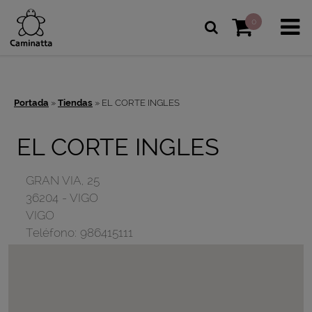
0
Portada
»
Tiendas
»
EL CORTE INGLES
EL CORTE INGLES
GRAN VIA, 25
36204
-
VIGO
VIGO
Teléfono:
986415111