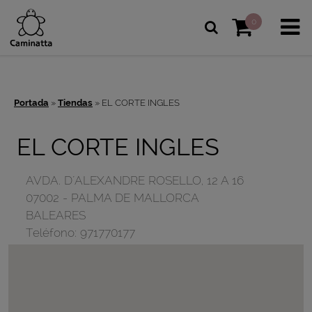
0
Portada
»
Tiendas
»
EL CORTE INGLES
EL CORTE INGLES
AVDA. D´ALEXANDRE ROSELLO, 12 A 16
07002
-
PALMA DE MALLORCA
BALEARES
Teléfono:
971770177