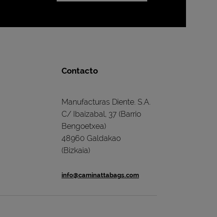
Contacto
Manufacturas Diente. S.A.
C/ Ibaizabal, 37 (Barrio
Bengoetxea)
48960 Galdakao
(Bizkaia)
info@caminattabags.com