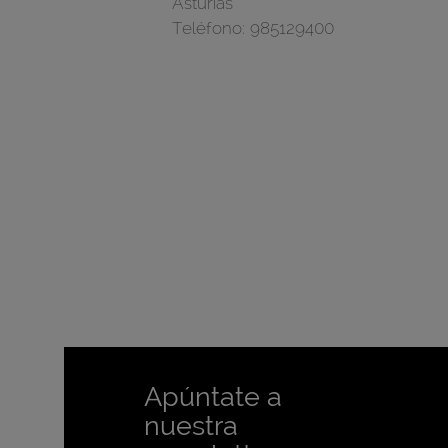
Asturias
Teléfono:
985129400
Apúntate a
nuestra