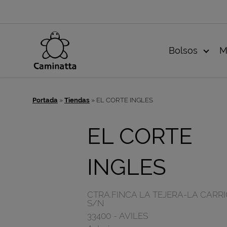
Bolsos
M
Portada
»
Tiendas
»
EL CORTE INGLES
EL CORTE
INGLES
CTRA.FINCA LA TEJERA-LA CARR
S/N
33400
-
AVILES