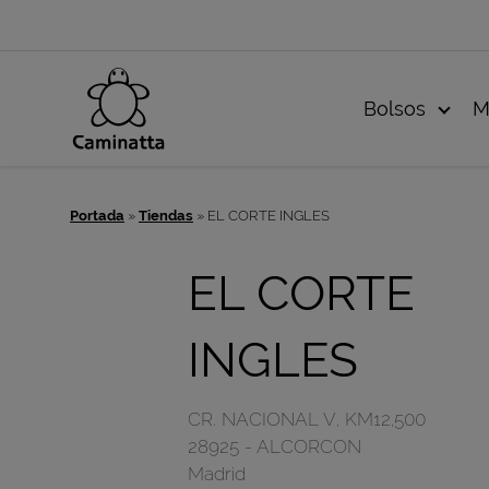
Bolsos
M
Portada
»
Tiendas
»
EL CORTE INGLES
EL CORTE
INGLES
CR. NACIONAL V, KM12,500
28925
-
ALCORCON
Madrid