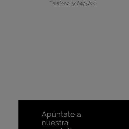
Teléfono:
916495600
Apúntate a
nuestra