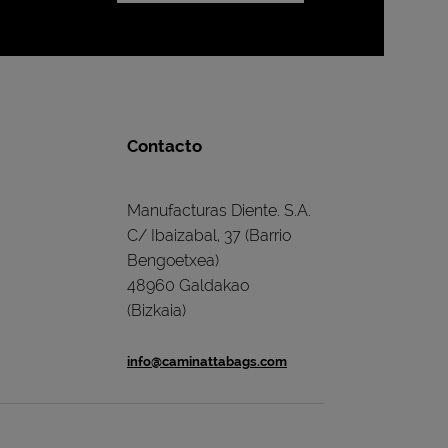
Contacto
Manufacturas Diente. S.A.
C/ Ibaizabal, 37 (Barrio
Bengoetxea)
48960 Galdakao
(Bizkaia)
info@caminattabags.com