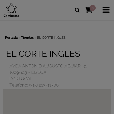
0
Portada
»
Tiendas
»
EL CORTE INGLES
EL CORTE INGLES
AVDA.ANTONIO AUGUSTO AGUIAR, 31
1069-413
-
LISBOA
PORTUGAL
Teléfono:
(315) 213711700