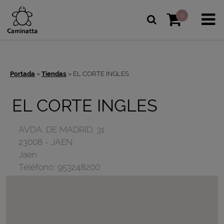
0
Portada
»
Tiendas
»
EL CORTE INGLES
EL CORTE INGLES
AVDA. DE MADRID, 31
23008
-
JAEN
Jaen
Teléfono:
953248200