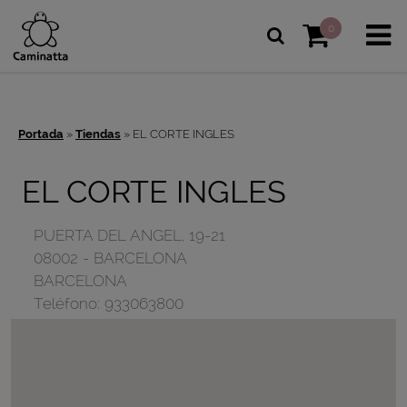
0
Portada
»
Tiendas
»
EL CORTE INGLES
EL CORTE INGLES
PUERTA DEL ANGEL, 19-21
08002
-
BARCELONA
BARCELONA
Teléfono:
933063800