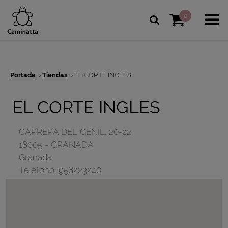
0
Portada
»
Tiendas
»
EL CORTE INGLES
EL CORTE INGLES
CARRERA DEL GENIL, 20-22
18005
-
GRANADA
Granada
Teléfono:
958223240