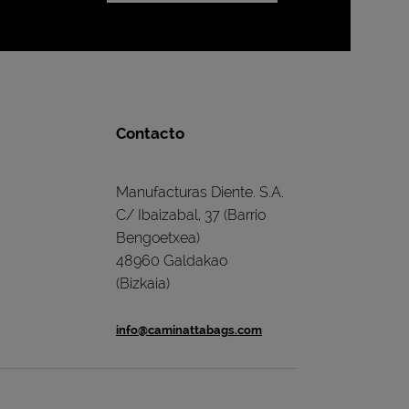
Contacto
Manufacturas Diente. S.A.
C/ Ibaizabal, 37 (Barrio
Bengoetxea)
48960 Galdakao
(Bizkaia)
info@caminattabags.com