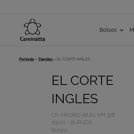
Bolsos
M
Portada
»
Tiendas
»
EL CORTE INGLES
EL CORTE
INGLES
CR. MADRID-IRUN, KM 326
09001
-
BURGOS
Burgos