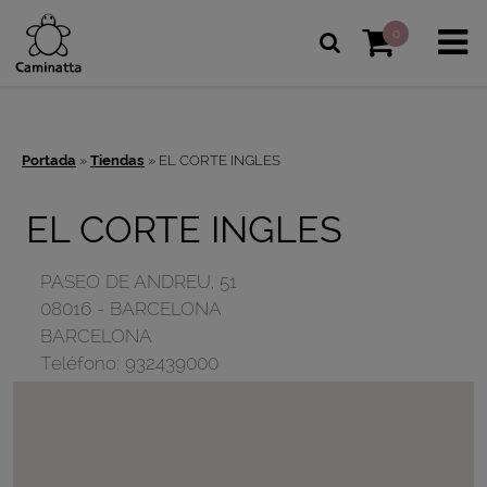
0
Portada
»
Tiendas
»
EL CORTE INGLES
EL CORTE INGLES
PASEO DE ANDREU, 51
08016
-
BARCELONA
BARCELONA
Teléfono:
932439000