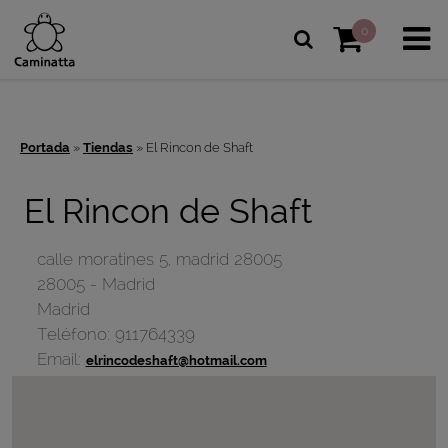
0
Portada
»
Tiendas
»
El Rincon de Shaft
El Rincon de Shaft
calle moratines 5, madrid 28005
28005
-
Madrid
Madrid
Teléfono:
911764339
Email:
elrincodeshaft@hotmail.com