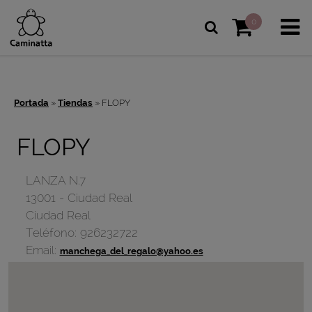
0
Portada
»
Tiendas
»
FLOPY
FLOPY
LANZA N.7
13001
-
Ciudad Real
Ciudad Real
Teléfono:
926232722
Email:
manchega_del_regalo@yahoo.es