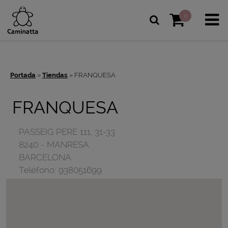
0
Portada
»
Tiendas
»
FRANQUESA
FRANQUESA
PASSEIG PERE 111, 31-33
8240
-
MANRESA
BARCELONA
Teléfono:
938051699