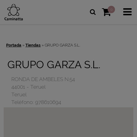
0
Portada
»
Tiendas
»
GRUPO GARZA S.L.
GRUPO GARZA S.L.
RONDA DE AMBELES N.54
44001
-
Teruel
Teruel
Teléfono:
978610694