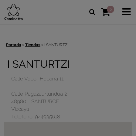
0
Portada
»
Tiendas
»
I SANTURTZI
I SANTURTZI
Calle Vapor Habana 11
Calle Pagazaurtundua 2
48980
-
SANTURCE
Vizcaya
Teléfono:
944935018