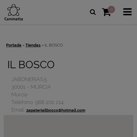
0
Portada
»
Tiendas
»
IL BOSCO
IL BOSCO
JABONERIAS,5
30001
-
MURCIA
Murcia
Teléfono:
968 202 214
Email:
zapateriailbosco@hotmail.com