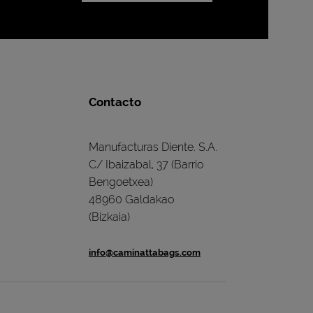
Contacto
Manufacturas Diente. S.A.
C/ Ibaizabal, 37 (Barrio
Bengoetxea)
48960 Galdakao
(Bizkaia)
info@caminattabags.com