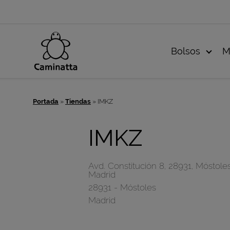
Bolsos
M
Portada
»
Tiendas
»
IMKZ
IMKZ
Avd. Constitución 8, 28931, Móstoles
Madrid
28931
-
Móstoles
Madrid