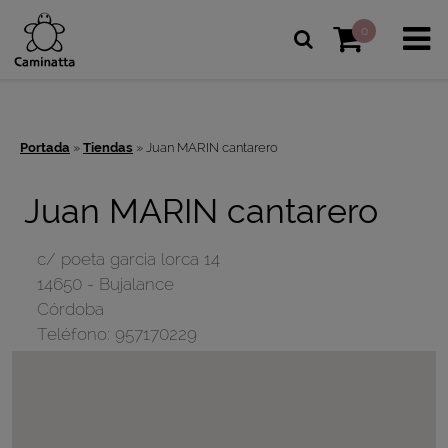
0
Portada
»
Tiendas
»
Juan MARIN cantarero
Juan MARIN cantarero
c/ poeta garcia lorca 14
14650
-
Bujalance
Córdoba
Teléfono:
957170229