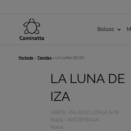
Bolsos
M
Portada
»
Tiendas
»
LA LUNA DE IZA
LA LUNA DE
IZA
URB.EL PALACIO LONJA S/N
01474
-
ARTZENIAGA
Alava