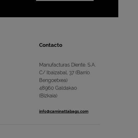
Contacto
Manufacturas Diente. S.A.
C/ Ibaizabal, 37 (Barrio
Bengoetxea)
48960 Galdakao
(Bizkaia)
info@caminattabags.com