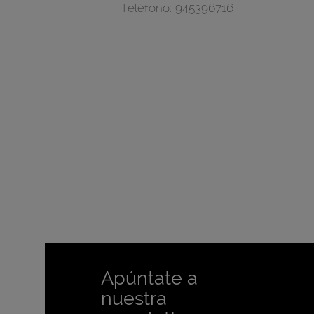
Teléfono:
945396716
Apúntate a
nuestra