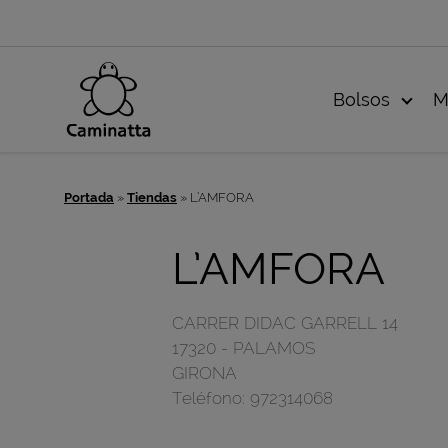
Bolsos
M
Portada
»
Tiendas
»
L’AMFORA
L’AMFORA
CARRER DIDAC GARRELL 14
17320
-
PALAMOS
GIRONA
Teléfono:
972314068