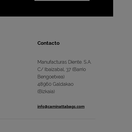
Contacto
Manufacturas Diente. S.A.
C/ Ibaizabal, 37 (Barrio
Bengoetxea)
48960 Galdakao
(Bizkaia)
info@caminattabags.com