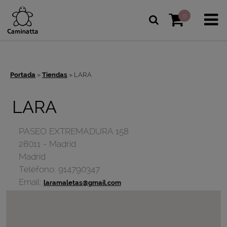
0
Portada
»
Tiendas
»
LARA
LARA
PASEO EXTREMADURA 158
28011
-
Madrid
Madrid
Teléfono:
914790347
Email:
laramaletas@gmail.com