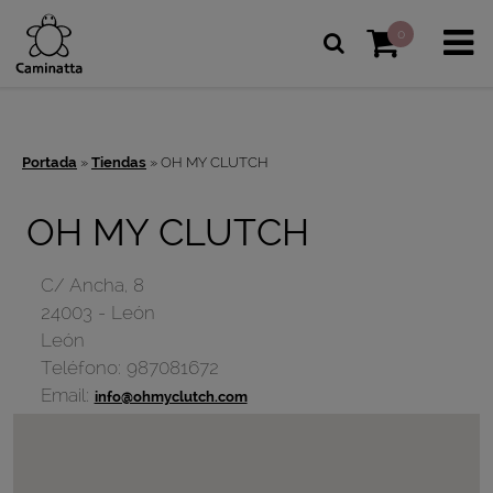
0
Portada
»
Tiendas
»
OH MY CLUTCH
OH MY CLUTCH
C/ Ancha, 8
24003
-
León
León
Teléfono:
987081672
Email:
info@ohmyclutch.com