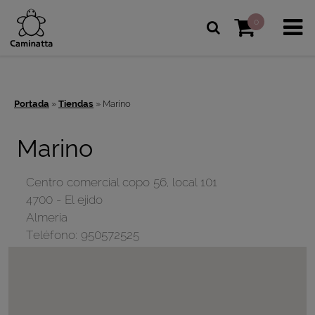
0
Portada
»
Tiendas
»
Marino
Marino
Centro comercial copo 56, local 101
4700
-
El ejido
Almeria
Teléfono:
950572525