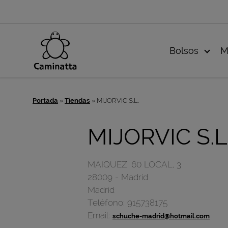
Bolsos
M
Portada
»
Tiendas
»
MIJORVIC S.L.
MIJORVIC S.L
MAIQUEZ, 60 LOCAL, 3
28009
-
Madrid
Madrid
Teléfono:
915738175
Email:
schuche-madrid@hotmail.com