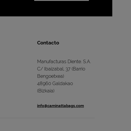
Contacto
Manufacturas Diente. S.A.
C/ Ibaizabal, 37 (Barrio
Bengoetxea)
48960 Galdakao
(Bizkaia)
info@caminattabags.com