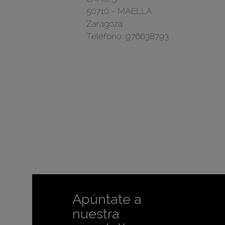
50710
-
MAELLA
Zaragoza
Teléfono:
976638793
Apúntate a
nuestra