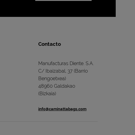
Contacto
Manufacturas Diente. S.A.
C/ Ibaizabal, 37 (Barrio
Bengoetxea)
48960 Galdakao
(Bizkaia)
info@caminattabags.com