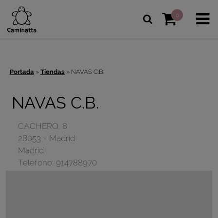
0
Portada
»
Tiendas
»
NAVAS C.B.
NAVAS C.B.
CACHERO, 8
28053
-
Madrid
Madrid
Teléfono:
914788970