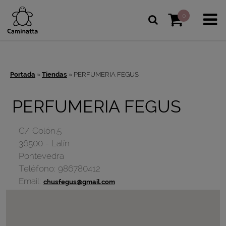
0
Portada
»
Tiendas
»
PERFUMERIA FEGUS
PERFUMERIA FEGUS
C/ Colón,5
36500
-
Lalín
Pontevedra
Teléfono:
986780412
Email:
chusfegus@gmail.com