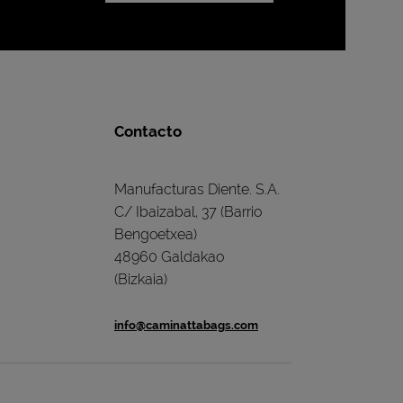
Contacto
Manufacturas Diente. S.A.
C/ Ibaizabal, 37 (Barrio
Bengoetxea)
48960 Galdakao
(Bizkaia)
info@caminattabags.com