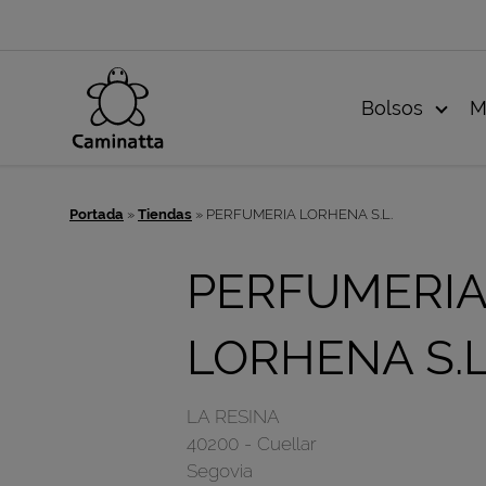
Bolsos
M
Portada
»
Tiendas
»
PERFUMERIA LORHENA S.L.
PERFUMERI
LORHENA S.L
LA RESINA
40200
-
Cuellar
Segovia