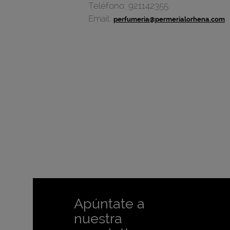
Teléfono:
921142355
Email:
perfumeria@permerialorhena.com
Apúntate a
nuestra