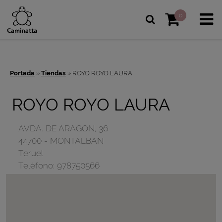
0
Portada
»
Tiendas
»
ROYO ROYO LAURA
ROYO ROYO LAURA
AVDA. DE ARAGON, 36
44700
-
MONTALBAN
Teruel
Teléfono:
978750566