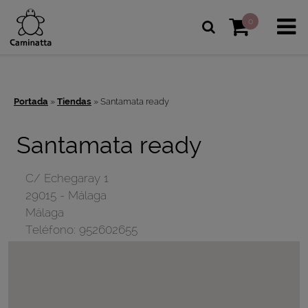
0
Portada
»
Tiendas
»
Santamata ready
Santamata ready
C/ Echegaray 1
29015
-
Málaga
Málaga
Teléfono:
952602655