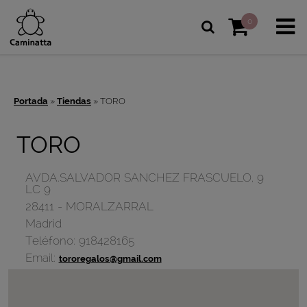
0
Portada
»
Tiendas
»
TORO
TORO
AVDA.SALVADOR SANCHEZ FRASCUELO, 9
LC 9
28411
-
MORALZARRAL
Madrid
Teléfono:
918428165
Email:
tororegalos@gmail.com