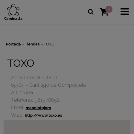
0
Portada
»
Tiendas
»
TOXO
TOXO
Área Central L-18-G
15707
-
Santiago de Compostela
A Coruña
Teléfono:
981570856
Email:
manolotojoro
Web:
http://www.toxo.es