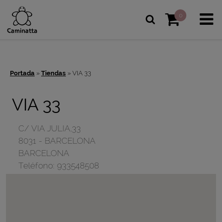
0
Portada
»
Tiendas
»
VIA 33
VIA 33
C/ VIA JULIA,33
8031
-
BARCELONA
BARCELONA
Teléfono:
933548508